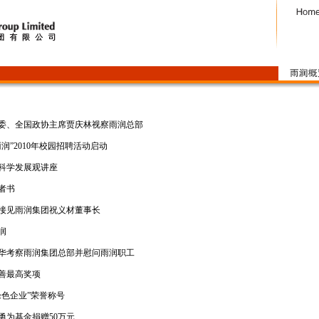
委、全国政协主席贾庆林视察雨润总部
润”2010年校园招聘活动启动
科学发展观讲座
者书
接见雨润集团祝义材董事长
润
华考察雨润集团总部并慰问雨润职工
善最高奖项
绿色企业”荣誉称号
勇为基金捐赠50万元