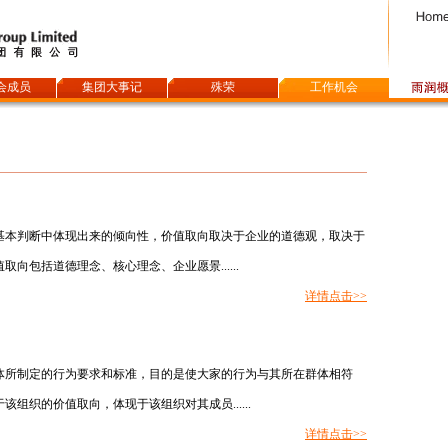
会成员
集团大事记
殊荣
工作机会
本判断中体现出来的倾向性，价值取向取决于企业的道德观，取决于
取向包括道德理念、核心理念、企业愿景......
详情点击>>
所制定的行为要求和标准，目的是使大家的行为与其所在群体相符
该组织的价值取向，体现于该组织对其成员......
详情点击>>