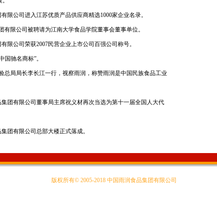
展。
集团有限公司进入江苏优质产品供应商精选1000家企业名录。
食品集团有限公司被聘请为江南大学食品学院董事会董事单位。
集团有限公司荣获2007民营企业上市公司百强公司称号。
荣获“中国驰名商标”。
监督检验总局局长李长江一行，视察雨润，称赞雨润是中国民族食品工业
雨润食品集团有限公司董事局主席祝义材再次当选为第十一届全国人大代
润食品集团有限公司总部大楼正式落成。